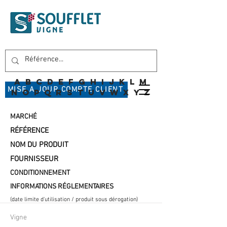
A
B
C
D
E
F
G
H
I
J
K
L
M
MISE A JOUR COMPTE CLIENT
N
O
P
Q
R
S
T
U
V
W
X
Y
Z
MARCHÉ
RÉFÉRENCE
NOM DU PRODUIT
FOURNISSEUR
CONDITIONNEMENT
INFORMATIONS RÉGLEMENTAIRES
(date limite d'utilisation / produit sous dérogation)
Vigne