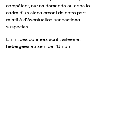
compétent, sur sa demande ou dans le
cadre d’un signalement de notre part
relatif à d’éventuelles transactions
suspectes.
Enfin, ces données sont traitées et
hébergées au sein de l’Union
Européenne et ne font l’objet d’aucun
transfert en dehors de l’Union
Européenne.
6. Quels sont vos droits en matière de
protection de vos données
personnelles ?
Conformément aux dispositions légales
et réglementaires applicables, vous
bénéficiez d’un droit d’accès, de
rectification, de portabilité et
d’effacement de vos données ou