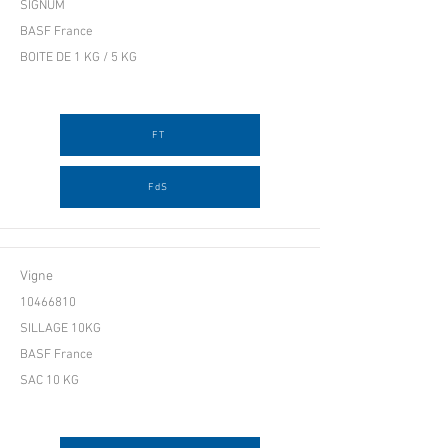
SIGNUM
BASF France
BOITE DE 1 KG / 5 KG
FT
FdS
Vigne
10466810
SILLAGE 10KG
BASF France
SAC 10 KG