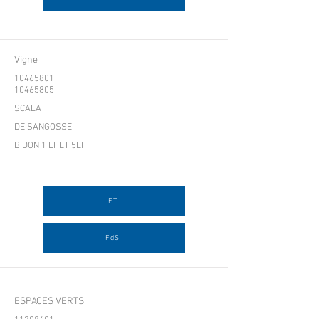
Vigne
10465801
10465805
SCALA
DE SANGOSSE
BIDON 1 LT ET 5LT
FT
FdS
ESPACES VERTS