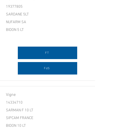
19377805
SARDANE 5LT
NUFARM SA
BIDON 5 LT
FT
FdS
Vigne
14334710
SARMAN F 10 LT
SIPCAM FRANCE
BIDON 10 LT