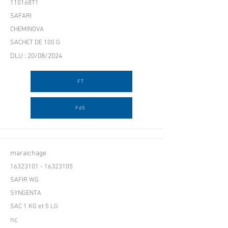
110168T1
SAFARI
CHEMINOVA
SACHET DE 100 G
DLU : 20/08/2024
FT
FdS
maraichage
16323101 - 16323105
SAFIR WG
SYNGENTA
SAC 1 KG et 5 LG
nc