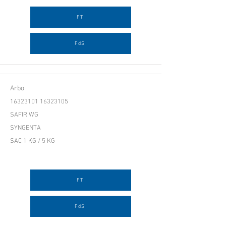
FT
FdS
Arbo
16323101 16323105
SAFIR WG
SYNGENTA
SAC 1 KG / 5 KG
FT
FdS