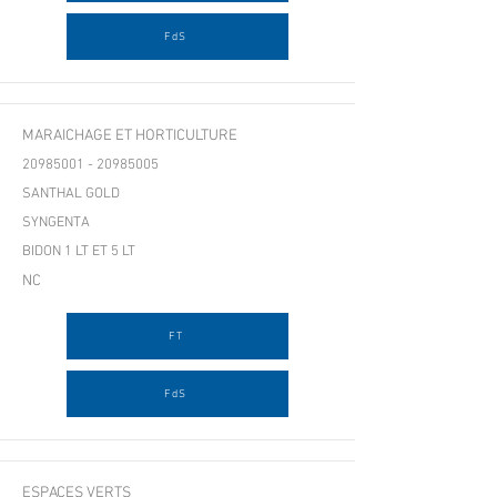
FdS
MARAICHAGE ET HORTICULTURE
20985001 - 20985005
SANTHAL GOLD
SYNGENTA
BIDON 1 LT ET 5 LT
NC
FT
FdS
ESPACES VERTS