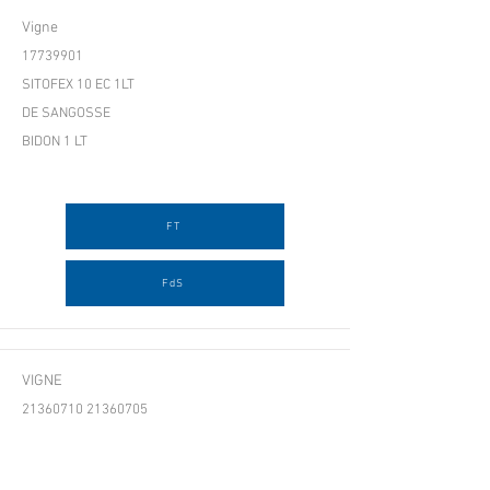
Vigne
17739901
SITOFEX 10 EC 1LT
DE SANGOSSE
BIDON 1 LT
FT
FdS
VIGNE
21360710 21360705
SKYRA
BASF France