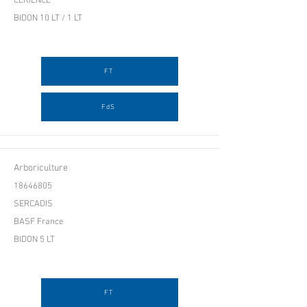
CERIENCE
BIDON 10 LT / 1 LT
FT
FdS
Arboriculture
18646805
SERCADIS
BASF France
BIDON 5 LT
FT