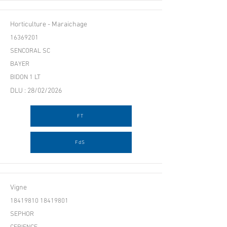
Horticulture - Maraichage
16369201
SENCORAL SC
BAYER
BIDON 1 LT
DLU : 28/02/2026
FT
FdS
Vigne
18419810 18419801
SEPHOR