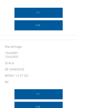
FT
FdS
Maraichage
10465801
10465805
SCALA
DE SANGOSSE
BIDON 1 LT ET 5LT
NC
FT
FdS