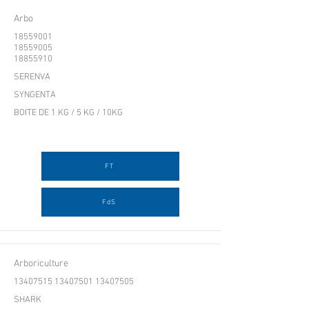
Arbo
18559001
18559005
18855910
SERENVA
SYNGENTA
BOITE DE 1 KG / 5 KG / 10KG
FT
FdS
Arboriculture
13407515 13407501
13407505
SHARK