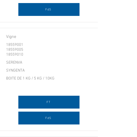
FdS
Vigne
18559001
18559005
18559010
SERENVA
SYNGENTA
BOITE DE 1 KG / 5 KG / 10KG
FT
FdS