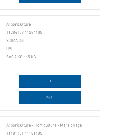
Arboriculture
11284109 11284105
SIGMA DG
UPL
SAC 9 KG et 5 KG
FT
FdS
Arboriculture - Horticulture - Maraichage
11181101 11181105