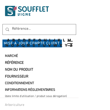
A
B
C
D
E
F
G
H
I
J
K
L
M
MISE A JOUR COMPTE CLIENT
N
O
P
Q
R
S
T
U
V
W
X
Y
Z
MARCHÉ
RÉFÉRENCE
NOM DU PRODUIT
FOURNISSEUR
CONDITIONNEMENT
INFORMATIONS RÉGLEMENTAIRES
(date limite d'utilisation / produit sous dérogation)
Arboriculture