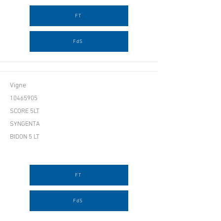
FT
FdS
Vigne
10465905
SCORE 5LT
SYNGENTA
BIDON 5 LT
FT
FdS