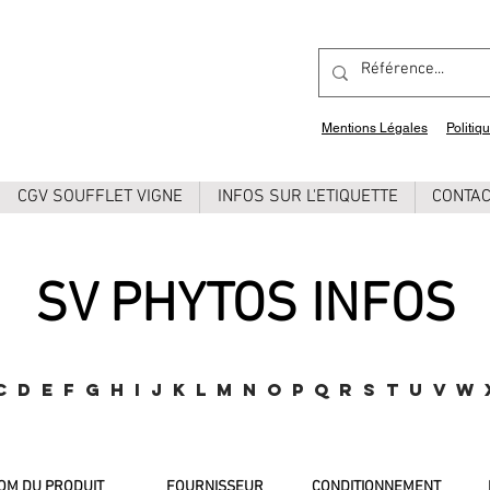
Mentions Légales
Politiq
CGV SOUFFLET VIGNE
INFOS SUR L'ETIQUETTE
CONTA
SV PHYTOS INFOS
C
D
E
F
G
H
I
J
K
L
M
N
O
P
Q
R
S
T
U
V
W
OM DU PRODUIT
FOURNISSEUR
CONDITIONNEMENT