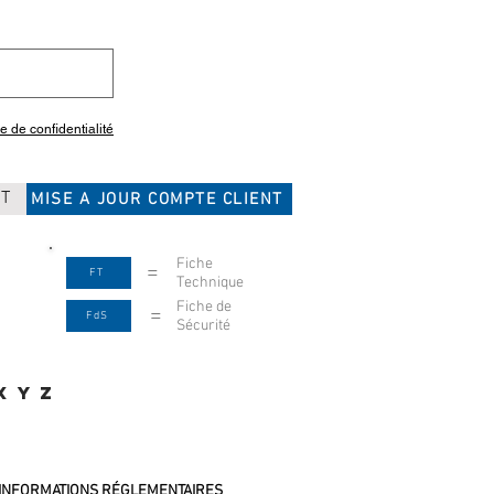
ue de confidentialité
CT
MISE A JOUR COMPTE CLIENT
Fiche
=
FT
Technique
Fiche de
=
FdS
Sécurité
X
Y
Z
INFORMATIONS RÉGLEMENTAIRES