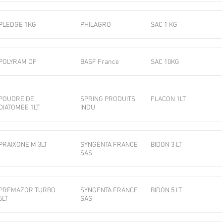
PLEDGE 1KG
PHILAGRO
SAC 1 KG
POLYRAM DF
BASF France
SAC 10KG
POUDRE DE
SPRING PRODUITS
FLACON 1LT
DIATOMEE 1LT
INDU
PRAIXONE M 3LT
SYNGENTA FRANCE
BIDON 3 LT
SAS
PREMAZOR TURBO
SYNGENTA FRANCE
BIDON 5 LT
5LT
SAS