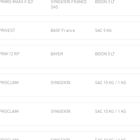
PRIMO MAXX II 3LT
SYNGENTA FRANCE
BIDON 3 LT
SAS
PRIVEST
BASF France
SAC 5 KG
PRM 12 RP
BAYER
BIDON 5 LT
PROCLAIM
SYNGENTA
SAC 10 KG / 1 KG
PROCLAIM
SYNGENTA
SAC 10 KG / 1 KG