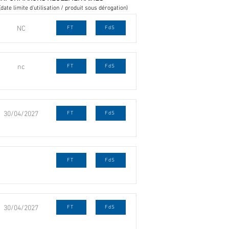
(date limite d'utilisation / produit sous dérogation)
NC
FT
FdS
nc
FT
FdS
30/04/2027
FT
FdS
FT
FdS
30/04/2027
FT
FdS