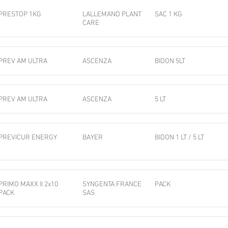
PRESTOP 1KG
LALLEMAND PLANT
SAC 1 KG
CARE
PREV AM ULTRA
ASCENZA
BIDON 5LT
PREV AM ULTRA
ASCENZA
5 LT
PREVICUR ENERGY
BAYER
BIDON 1 LT / 5 LT
PRIMO MAXX II 2x10
SYNGENTA FRANCE
PACK
PACK
SAS