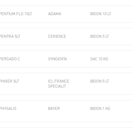
PENTIUM FLO 10LT
ADAMA
BIDON 10 LT
PENTRA 5LT
CERIENCE
BIDON 5 LT
PERGADO C
SYNGENTA
SAC 10 KG
PHIXER 5LT
ICL FRANCE
BIDON 5 LT
SPECIALIT
PHYSALIS
BAYER
BIDON 1 KG