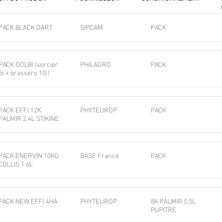
PACK BLACK DART
SIPCAM
PACK
PACK DOLBI (sorcier
PHILAGRO
PACK
5l + brassero 10l)
PACK EFFI 12K
PHYTEUROP
PACK
PALMIR 2,4L STIKINE
PACK ENERVIN 10KG
BASF France
PACK
COLLIS 1.6L
PACK NEW EFFI 4HA
PHYTEUROP
8K PALMIR 0,5L
PUPITRE