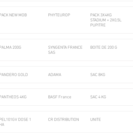
PACK NEW MOB
PHYTEUROP
PACK 3X4KG
STADIUM + 2X0,5L
PUPITRE
PALMA 200G
SYNGENTA FRANCE
BOITE DE 200 G
SAS
PANDERO GOLD
ADAMA
SAC 8KG
PANTHEOS 4KG
BASF France
SAC 4 KG
PEL101GV DOSE 1
CR DISTRIBUTION
UNITE
HA