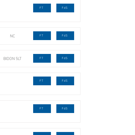
FT
FdS
NC
FT
FdS
BIDON 5LT
FT
FdS
FT
FdS
FT
FdS