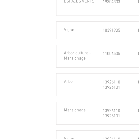
ESPACES VERTS
19304303
Vigne
18391905
Arboriculture -
11006505
Maraichage
Arbo
13926110
13926101
Maraichage
13926110
13926101
Vigne