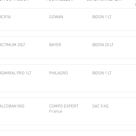
ACIFIA
GOWAN
BIDON 1 LT
ACTIMUM 20LT
BAYER
BIDON 20 LT
ADMIRAL PRO 1LT
PHILAGRO
BIDON 1 LT
ALCOBAN 5KG
COMPO EXPERT
SAC 5 KG
France