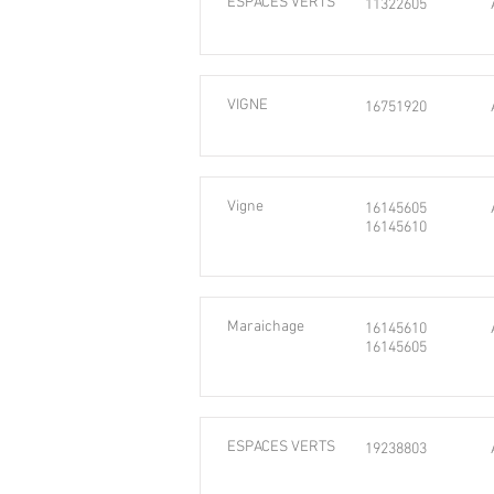
ESPACES VERTS
11322605
VIGNE
16751920
Vigne
16145605
16145610
Maraichage
16145610
16145605
ESPACES VERTS
19238803