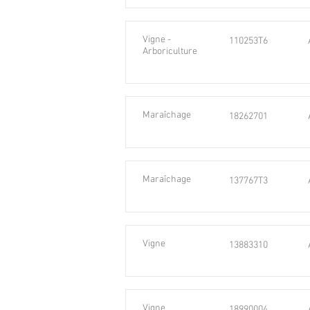
Vigne -
110253T6
Arboriculture
Maraîchage
18262701
Maraîchage
137767T3
Vigne
13883310
Vigne
18990004