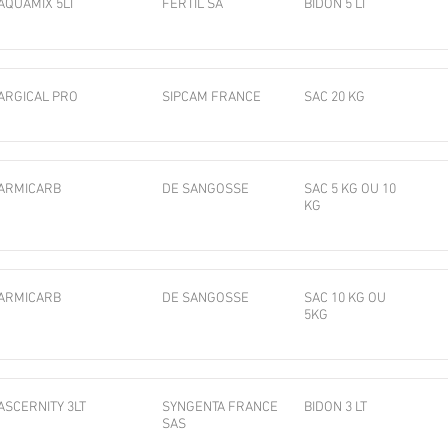
AQUAMIX 5LT
FERTIL SA
BIDON 5 LT
ARGICAL PRO
SIPCAM FRANCE
SAC 20 KG
ARMICARB
DE SANGOSSE
SAC 5 KG OU 10
KG
ARMICARB
DE SANGOSSE
SAC 10 KG OU
5KG
ASCERNITY 3LT
SYNGENTA FRANCE
BIDON 3 LT
SAS