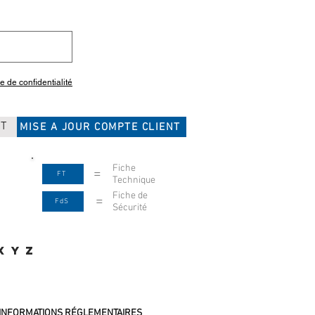
ue de confidentialité
CT
MISE A JOUR COMPTE CLIENT
Fiche
=
FT
Technique
Fiche de
=
FdS
Sécurité
X
Y
Z
INFORMATIONS RÉGLEMENTAIRES