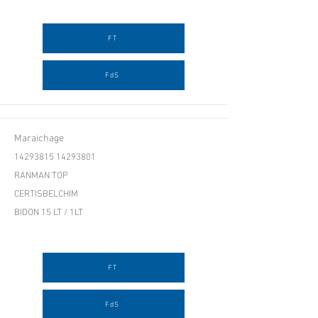
FT
FdS
Maraichage
14293815 14293801
RANMAN TOP
CERTISBELCHIM
BIDON 15 LT / 1LT
FT
FdS