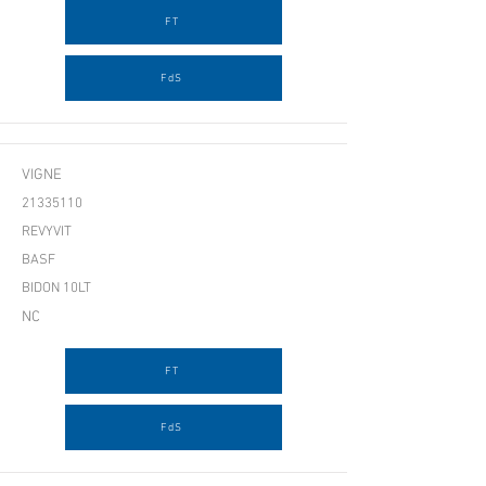
FT
FdS
VIGNE
21335110
REVYVIT
BASF
BIDON 10LT
NC
FT
FdS