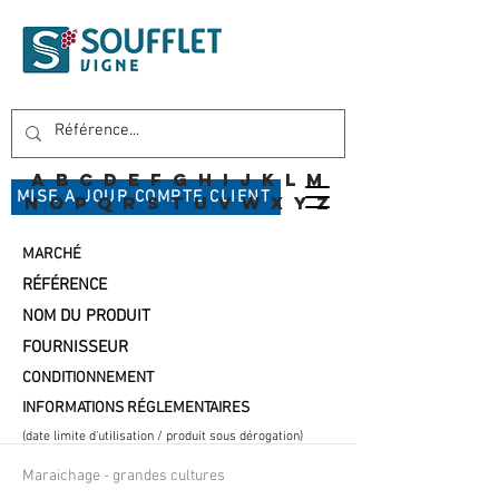
A
B
C
D
E
F
G
H
I
J
K
L
M
MISE A JOUR COMPTE CLIENT
N
O
P
Q
R
S
T
U
V
W
X
Y
Z
MARCHÉ
RÉFÉRENCE
NOM DU PRODUIT
FOURNISSEUR
CONDITIONNEMENT
INFORMATIONS RÉGLEMENTAIRES
(date limite d'utilisation / produit sous dérogation)
Maraichage - grandes cultures