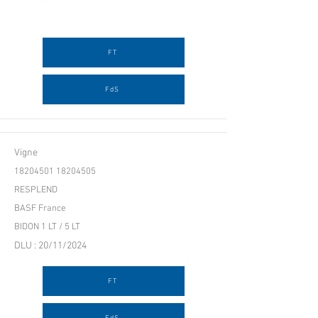
FT
FdS
Vigne
18204501 18204505
RESPLEND
BASF France
BIDON 1 LT / 5 LT
DLU : 20/11/2024
FT