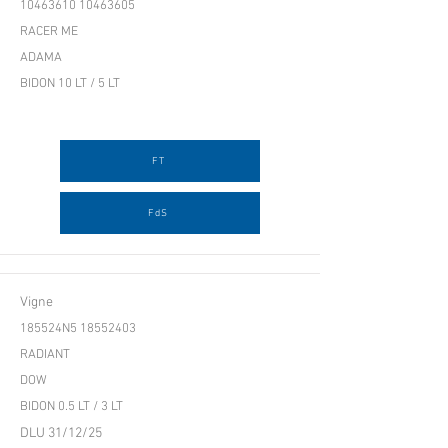
10463610 10463605
RACER ME
ADAMA
BIDON 10 LT / 5 LT
FT
FdS
Vigne
185524N5
18552403
RADIANT
DOW
BIDON 0.5 LT / 3 LT
DLU 31/12/25