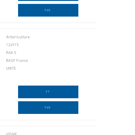
FdS
Arboriculture
126915
RAK 5
BASF France
UNITE
FT
FdS
VIGNE