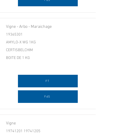
FdS
Vigne - Arbo - Maraichage
19365301
AMYLO-X WG 1KG
CERTISBELCHIM
BOITE DE 1 KG
FT
FdS
Vigne
19741201 19741205