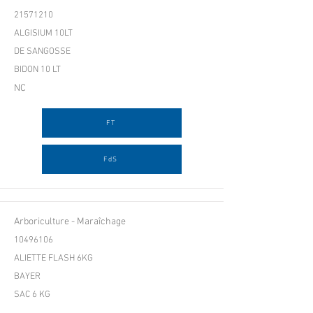
21571210
ALGISIUM 10LT
DE SANGOSSE
BIDON 10 LT
NC
FT
FdS
Arboriculture - Maraîchage
10496106
ALIETTE FLASH 6KG
BAYER
SAC 6 KG