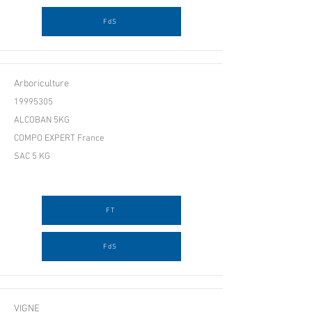
FdS
Arboriculture
19995305
ALCOBAN 5KG
COMPO EXPERT France
SAC 5 KG
FT
FdS
VIGNE