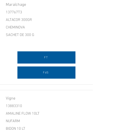
Maraîchage
137767T3
ALTACOR 300GR
CHEMINOVA
SACHET DE 300 G
FT
FdS
Vigne
13883310
AMALINE FLOW 10LT
NUFARM
BIDON 10 LT