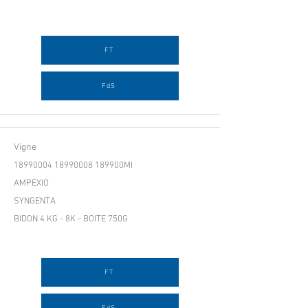
FT
FdS
Vigne
18990004 18990008
189900MI
AMPEXIO
SYNGENTA
BIDON 4 KG - 8K - BOITE 750G
FT