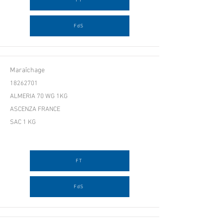
FT
FdS
Maraîchage
18262701
ALMERIA 70 WG 1KG
ASCENZA FRANCE
SAC 1 KG
FT
FdS