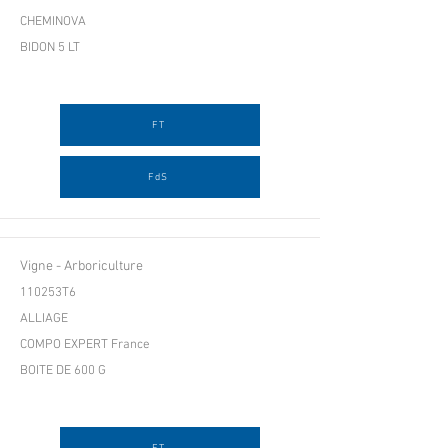
CHEMINOVA
BIDON 5 LT
FT
FdS
Vigne - Arboriculture
110253T6
ALLIAGE
COMPO EXPERT France
BOITE DE 600 G