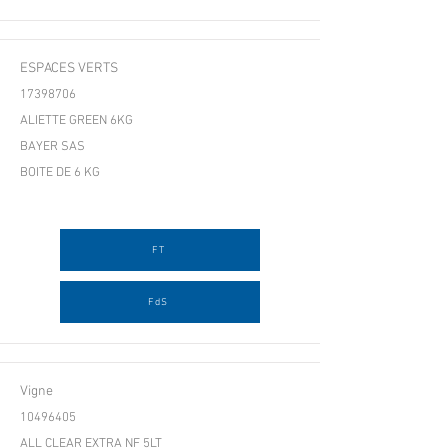
ESPACES VERTS
17398706
ALIETTE GREEN 6KG
BAYER SAS
BOITE DE 6 KG
FT
FdS
Vigne
10496405
ALL CLEAR EXTRA NF 5LT