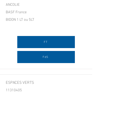
ANCOLIE
BASF France
BIDON 1 LT ou 5LT
FT
FdS
ESPACES VERTS
11310405
ANTI LIMACE COMPO 5KG
COMPO EXPERT FRANCE
SEAU DE 5 KG