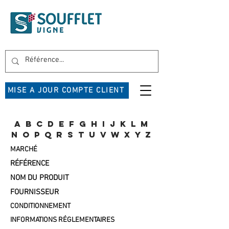
MISE A JOUR COMPTE CLIENT
A
B
C
D
E
F
G
H
I
J
K
L
M
N
O
P
Q
R
S
T
U
V
W
X
Y
Z
MARCHÉ
RÉFÉRENCE
NOM DU PRODUIT
FOURNISSEUR
CONDITIONNEMENT
INFORMATIONS RÉGLEMENTAIRES