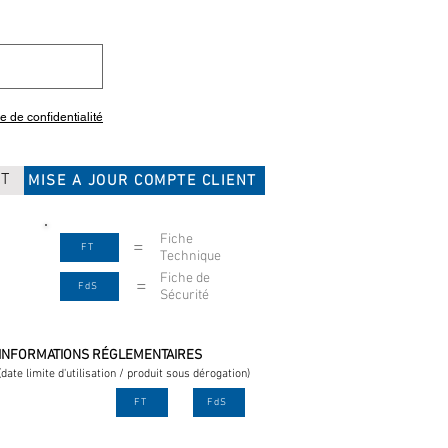
ue de confidentialité
CT
MISE A JOUR COMPTE CLIENT
Fiche
=
FT
Technique
Fiche de
=
FdS
Sécurité
INFORMATIONS RÉGLEMENTAIRES
(date limite d'utilisation / produit sous dérogation)
FT
FdS