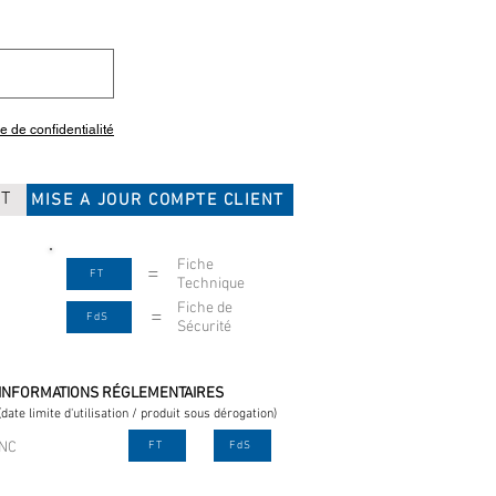
ue de confidentialité
CT
MISE A JOUR COMPTE CLIENT
Fiche
=
FT
Technique
Fiche de
=
FdS
Sécurité
INFORMATIONS RÉGLEMENTAIRES
(date limite d'utilisation / produit sous dérogation)
NC
FT
FdS