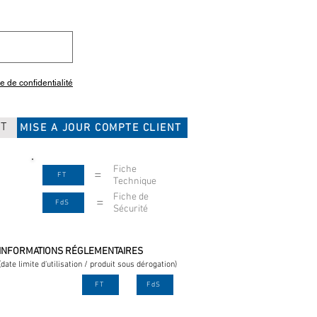
ue de confidentialité
CT
MISE A JOUR COMPTE CLIENT
Fiche
=
FT
Technique
Fiche de
=
FdS
Sécurité
INFORMATIONS RÉGLEMENTAIRES
(date limite d'utilisation / produit sous dérogation)
FT
FdS