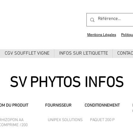
Mentions Légales
Politiq
CGV SOUFFLET VIGNE
INFOS SUR L'ETIQUETTE
CONTA
SV PHYTOS INFOS
OM DU PRODUIT
FOURNISSEUR
CONDITIONNEMENT
RHIZOPON AA
UNIPEX SOLUTIONS
PAQUET 200 P
COMPRIME /200