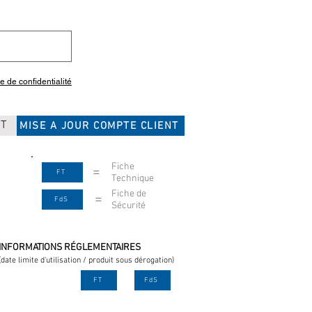
ue de confidentialité
CT
MISE A JOUR COMPTE CLIENT
Fiche
=
FT
Technique
Fiche de
=
FdS
Sécurité
INFORMATIONS RÉGLEMENTAIRES
(date limite d'utilisation / produit sous dérogation)
FT
FdS