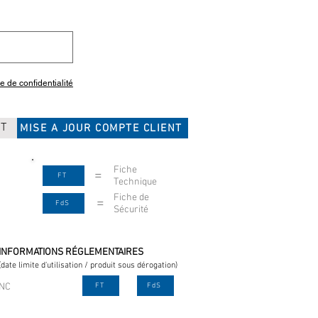
ue de confidentialité
CT
MISE A JOUR COMPTE CLIENT
Fiche
=
FT
Technique
Fiche de
=
FdS
Sécurité
INFORMATIONS RÉGLEMENTAIRES
(date limite d'utilisation / produit sous dérogation)
NC
FT
FdS