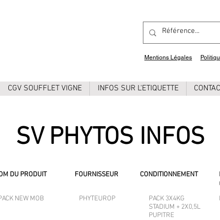
Mentions Légales
Politiq
CGV SOUFFLET VIGNE
INFOS SUR L'ETIQUETTE
CONTA
SV PHYTOS INFOS
OM DU PRODUIT
FOURNISSEUR
CONDITIONNEMENT
PACK NEW MOB
PHYTEUROP
PACK 3X4KG
STADIUM + 2X0,5L
PUPITRE