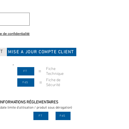
ue de confidentialité
CT
MISE A JOUR COMPTE CLIENT
Fiche
=
FT
Technique
Fiche de
=
FdS
Sécurité
INFORMATIONS RÉGLEMENTAIRES
(date limite d'utilisation / produit sous dérogation)
FT
FdS