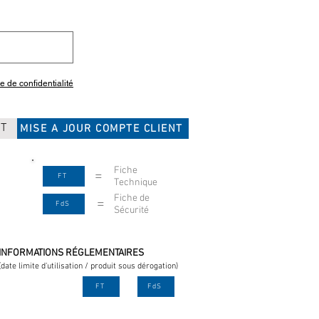
ue de confidentialité
CT
MISE A JOUR COMPTE CLIENT
Fiche
=
FT
Technique
Fiche de
=
FdS
Sécurité
INFORMATIONS RÉGLEMENTAIRES
(date limite d'utilisation / produit sous dérogation)
FT
FdS