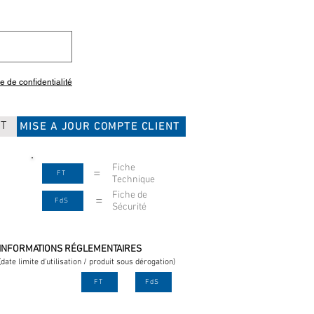
ue de confidentialité
CT
MISE A JOUR COMPTE CLIENT
Fiche
=
FT
Technique
Fiche de
=
FdS
Sécurité
INFORMATIONS RÉGLEMENTAIRES
(date limite d'utilisation / produit sous dérogation)
FT
FdS