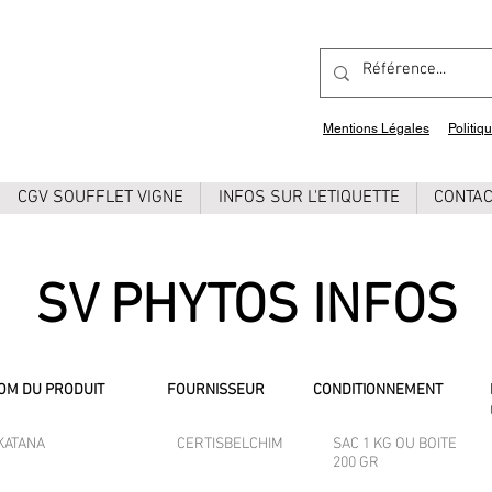
Mentions Légales
Politiq
CGV SOUFFLET VIGNE
INFOS SUR L'ETIQUETTE
CONTA
SV PHYTOS INFOS
OM DU PRODUIT
FOURNISSEUR
CONDITIONNEMENT
KATANA
CERTISBELCHIM
SAC 1 KG OU BOITE
200 GR