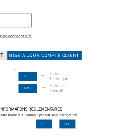
ue de confidentialité
CT
MISE A JOUR COMPTE CLIENT
Fiche
=
FT
Technique
Fiche de
=
FdS
Sécurité
INFORMATIONS RÉGLEMENTAIRES
(date limite d'utilisation / produit sous dérogation)
FT
FdS