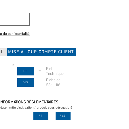
ue de confidentialité
CT
MISE A JOUR COMPTE CLIENT
Fiche
=
FT
Technique
Fiche de
=
FdS
Sécurité
INFORMATIONS RÉGLEMENTAIRES
(date limite d'utilisation / produit sous dérogation)
FT
FdS