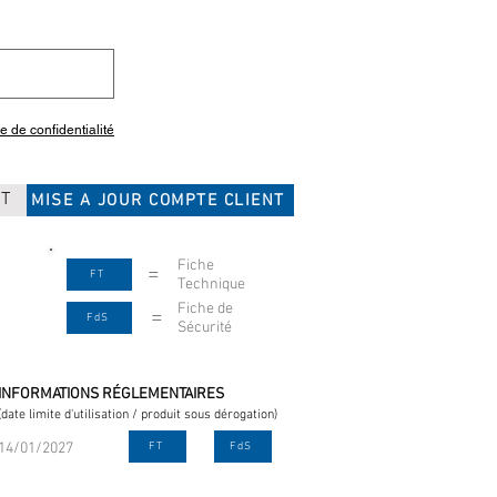
ue de confidentialité
CT
MISE A JOUR COMPTE CLIENT
Fiche
=
FT
Technique
Fiche de
=
FdS
Sécurité
INFORMATIONS RÉGLEMENTAIRES
(date limite d'utilisation / produit sous dérogation)
14/01/2027
FT
FdS