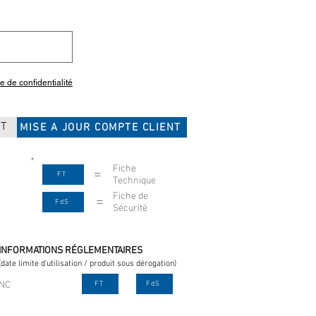
ue de confidentialité
CT
MISE A JOUR COMPTE CLIENT
Fiche
=
FT
Technique
Fiche de
=
FdS
Sécurité
INFORMATIONS RÉGLEMENTAIRES
(date limite d'utilisation / produit sous dérogation)
NC
FT
FdS