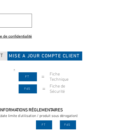
ue de confidentialité
CT
MISE A JOUR COMPTE CLIENT
Fiche
=
FT
Technique
Fiche de
=
FdS
Sécurité
INFORMATIONS RÉGLEMENTAIRES
(date limite d'utilisation / produit sous dérogation)
FT
FdS