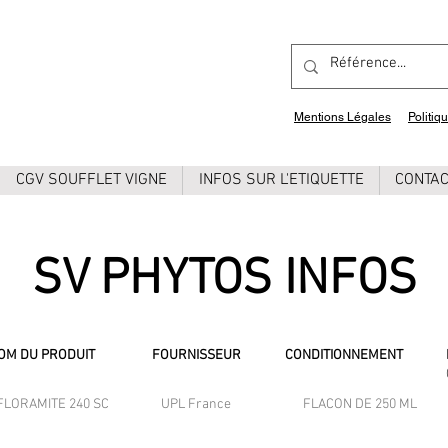
Mentions Légales
Politiq
CGV SOUFFLET VIGNE
INFOS SUR L'ETIQUETTE
CONTA
SV PHYTOS INFOS
OM DU PRODUIT
FOURNISSEUR
CONDITIONNEMENT
FLORAMITE 240 SC
UPL France
FLACON DE 250 ML