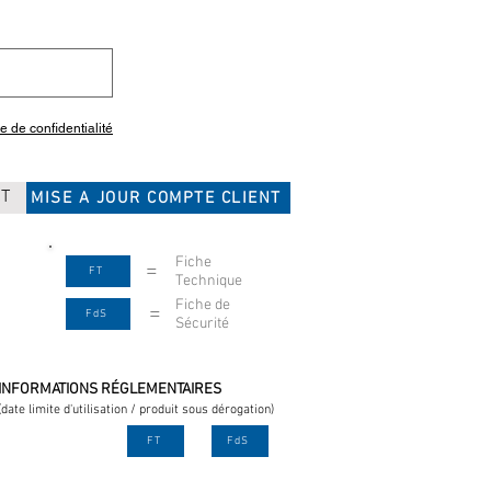
ue de confidentialité
CT
MISE A JOUR COMPTE CLIENT
Fiche
=
FT
Technique
Fiche de
=
FdS
Sécurité
INFORMATIONS RÉGLEMENTAIRES
(date limite d'utilisation / produit sous dérogation)
FT
FdS