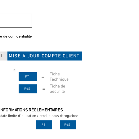
ue de confidentialité
CT
MISE A JOUR COMPTE CLIENT
Fiche
=
FT
Technique
Fiche de
=
FdS
Sécurité
INFORMATIONS RÉGLEMENTAIRES
(date limite d'utilisation / produit sous dérogation)
FT
FdS