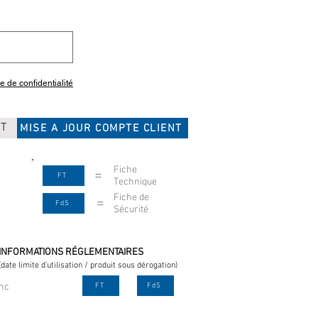
ue de confidentialité
CT
MISE A JOUR COMPTE CLIENT
Fiche
=
FT
Technique
Fiche de
=
FdS
Sécurité
INFORMATIONS RÉGLEMENTAIRES
(date limite d'utilisation / produit sous dérogation)
nc
FT
FdS