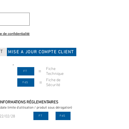
ue de confidentialité
CT
MISE A JOUR COMPTE CLIENT
Fiche
=
FT
Technique
Fiche de
=
FdS
Sécurité
INFORMATIONS RÉGLEMENTAIRES
(date limite d'utilisation / produit sous dérogation)
22/02/28
FT
FdS