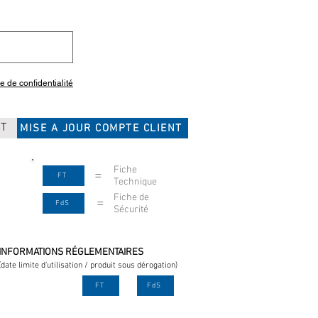
ue de confidentialité
CT
MISE A JOUR COMPTE CLIENT
Fiche
=
FT
Technique
Fiche de
=
FdS
Sécurité
INFORMATIONS RÉGLEMENTAIRES
(date limite d'utilisation / produit sous dérogation)
FT
FdS